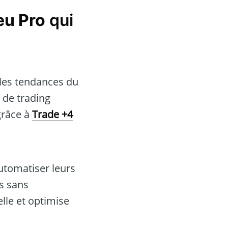
eu Pro
qui
 les tendances du
 de trading
 grâce à
Trade +4
utomatiser leurs
ns sans
lle et optimise