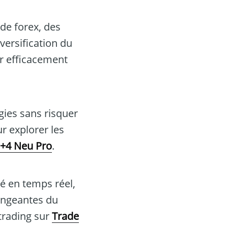
de forex, des
versification du
ir efficacement
gies sans risquer
r explorer les
 +4 Neu Pro
.
é en temps réel,
hangeantes du
 trading sur
Trade