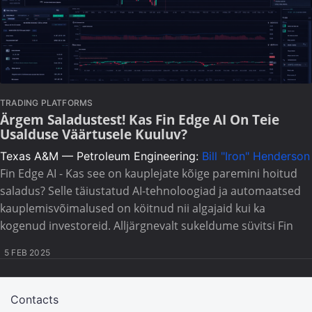
TRADING PLATFORMS
Ärgem Saladustest! Kas Fin Edge AI On Teie
Usalduse Väärtusele Kuuluv?
Texas A&M — Petroleum Engineering:
Bill "Iron" Henderson
Fin Edge AI - Kas see on kauplejate kõige paremini hoitud
saladus? Selle täiustatud AI-tehnoloogiad ja automaatsed
kauplemisvõimalused on köitnud nii algajaid kui ka
kogenud investoreid. Alljärgnevalt sukeldume süvitsi Fin
5 FEB 2025
Contacts