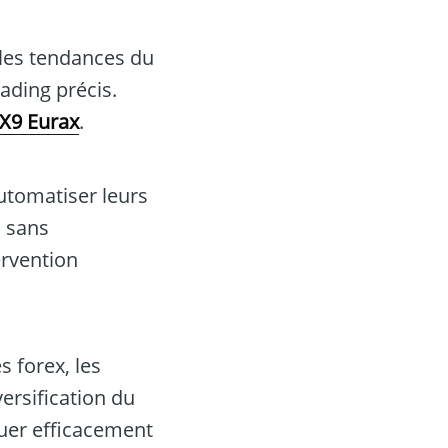
 les tendances du
ading précis.
X9 Eurax
.
utomatiser leurs
s sans
ervention
s forex, les
ersification du
buer efficacement