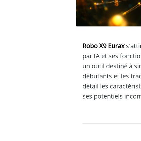
Robo X9 Eurax
s'att
par IA et ses fonct
un outil destiné à s
débutants et les tr
détail les caractéri
ses potentiels incon