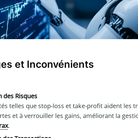
es et Inconvénients
n des Risques
és telles que stop-loss et take-profit aident les t
tes et à verrouiller les gains, améliorant la gesti
rax
.