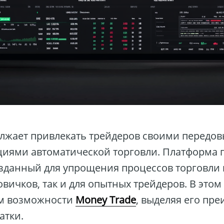
лжает привлекать трейдеров своими передо
кциями автоматической торговли. Платформа
озданный для упрощения процессов торговли
овичков, так и для опытных трейдеров. В это
м возможности
Money Trade
, выделяя его пр
атки.