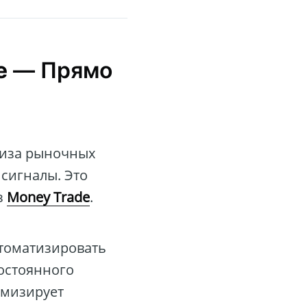
e
— Прямо
лиза рыночных
 сигналы. Это
з
Money Trade
.
томатизировать
постоянного
имизирует