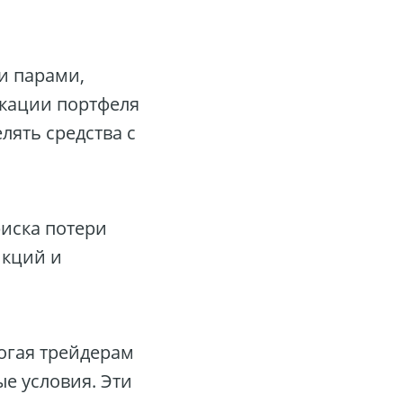
и парами,
икации портфеля
лять средства с
риска потери
нкций и
огая трейдерам
е условия. Эти