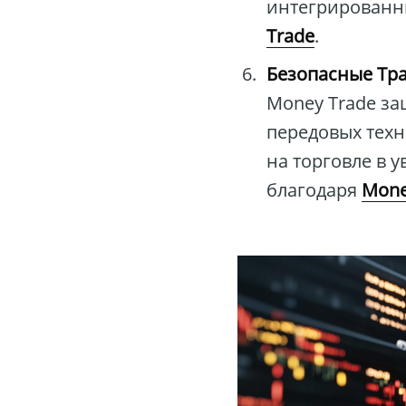
интегрированн
Trade
.
Безопасные Тр
Money Trade з
передовых техн
на торговле в 
благодаря
Mone