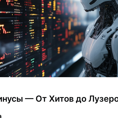
нусы — От Хитов до Лузеро
а