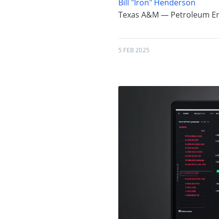
Bill "Iron" Henderson
Texas A&M — Petroleum En
5 FEB 2025