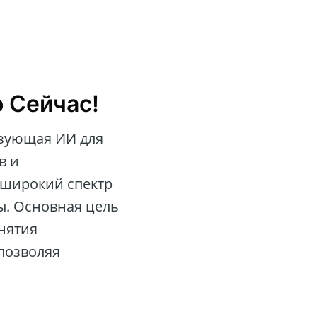
о Сейчас!
ьзующая ИИ для
в и
 широкий спектр
ы. Основная цель
нятия
позволяя