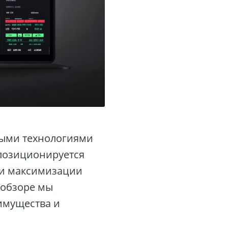
выми технологиями
 позиционируется
 и максимизации
м обзоре мы
еимущества и