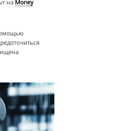
ыт на
Money
 помощью
средоточиться
щищена