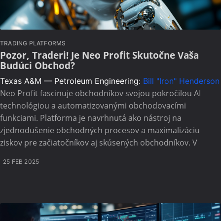
TRADING PLATFORMS
Pozor, Traderi! Je Neo Profit Skutočne Vaša
Budúci Obchod?
Texas A&M — Petroleum Engineering:
Bill "Iron" Henderson
Neo Profit fascinuje obchodníkov svojou pokročilou AI
technológiou a automatizovanými obchodovacími
funkciami. Platforma je navrhnutá ako nástroj na
zjednodušenie obchodných procesov a maximalizáciu
ziskov pre začiatočníkov aj skúsených obchodníkov. V
25 FEB 2025