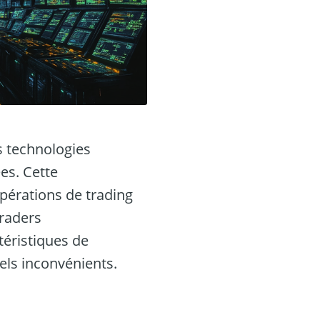
s technologies
es. Cette
pérations de trading
traders
téristiques de
uels inconvénients.