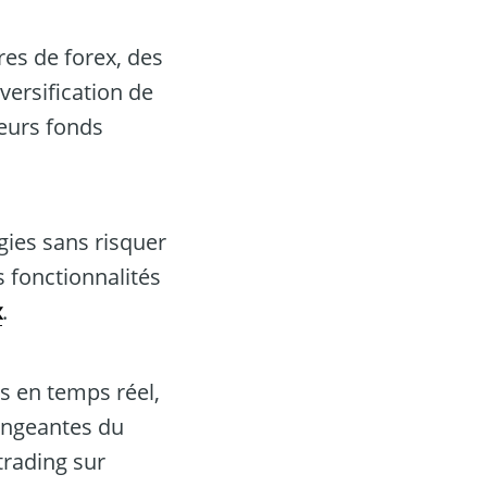
es de forex, des
versification de
leurs fonds
gies sans risquer
s fonctionnalités
x
.
s en temps réel,
hangeantes du
trading sur