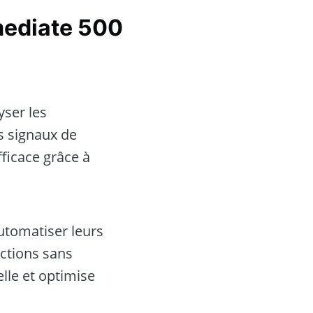
ediate 500
yser les
s signaux de
fficace grâce à
utomatiser leurs
actions sans
lle et optimise