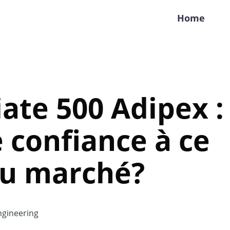
Home
te 500 Adipex :
e confiance à ce
u marché?
gineering