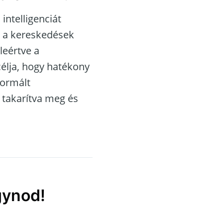
intelligenciát
s a kereskedések
leértve a
célja, hogy hatékony
formált
t takarítva meg és
gynod!