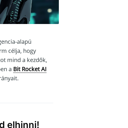
gencia-alapú
rm célja, hogy
tot mind a kezdők,
ben a
Bit Rocket AI
rányait.
 elhinni!