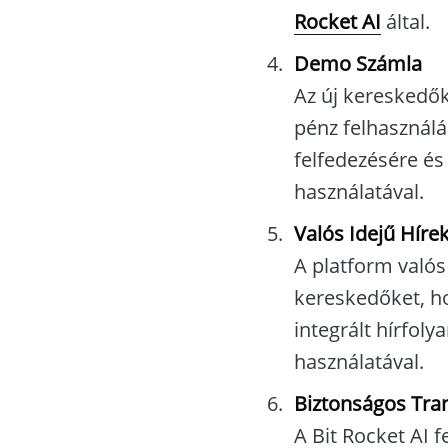
Rocket AI
által.
Demo Számla
Az új kereskedők
pénz felhasználá
felfedezésére é
használatával.
Valós Idejű Hírek
A platform valós 
kereskedőket, hog
integrált hírfol
használatával.
Biztonságos Tra
A Bit Rocket AI f