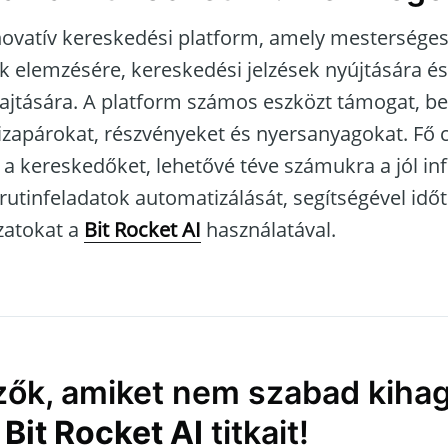
ovatív kereskedési platform, amely mesterséges 
k elemzésére, kereskedési jelzések nyújtására é
jtására. A platform számos eszközt támogat, be
vizapárokat, részvényeket és nyersanyagokat. Fő 
 a kereskedőket, lehetővé téve számukra a jól in
rutinfeladatok automatizálását, segítségével idő
zatokat a
Bit Rocket AI
használatával.
zők, amiket nem szabad kiha
g
Bit Rocket AI
titkait!