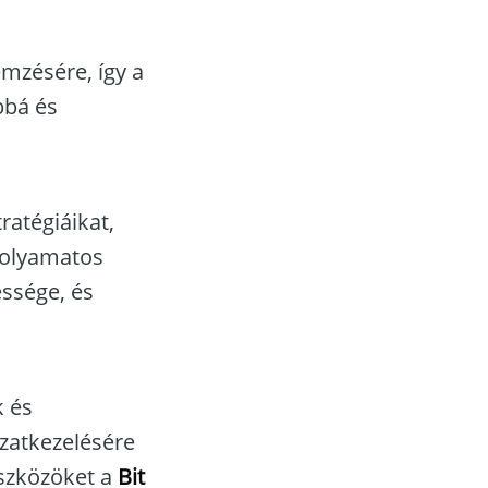
emzésére, így a
bbá és
ratégiáikat,
folyamatos
essége, és
k és
ázatkezelésére
eszközöket a
Bit