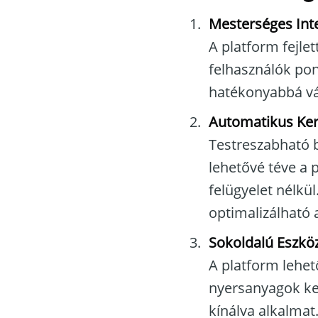
Mesterséges Inte
A platform fejle
felhasználók pon
hatékonyabbá vá
Automatikus Ke
Testreszabható b
lehetővé téve a
felügyelet nélkü
optimalizálható
Sokoldalú Eszkö
A platform lehet
nyersanyagok ker
kínálva alkalmat