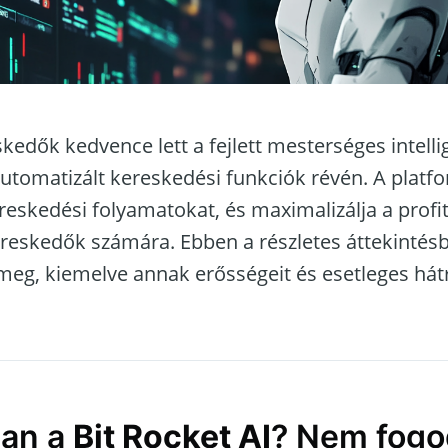
kedők kedvence lett a fejlett mesterséges intelli
utomatizált kereskedési funkciók révén. A platfo
reskedési folyamatokat, és maximalizálja a profi
ereskedők számára. Ebben a részletes áttekintés
 meg, kiemelve annak erősségeit és esetleges hát
ban a
Bit Rocket AI
? Nem fogod