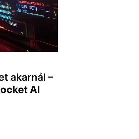
t akarnál –
Rocket AI