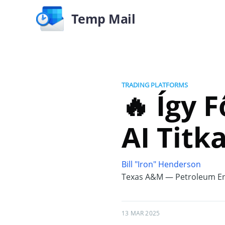
Temp Mail
TRADING PLATFORMS
🔥 Így F
AI Titka
Bill "Iron" Henderson
Texas A&M — Petroleum En
13 MAR 2025