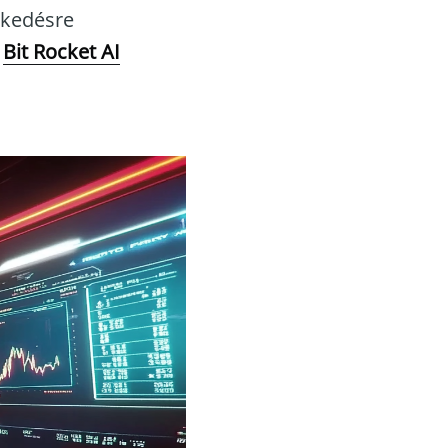
skedésre
a
Bit Rocket AI