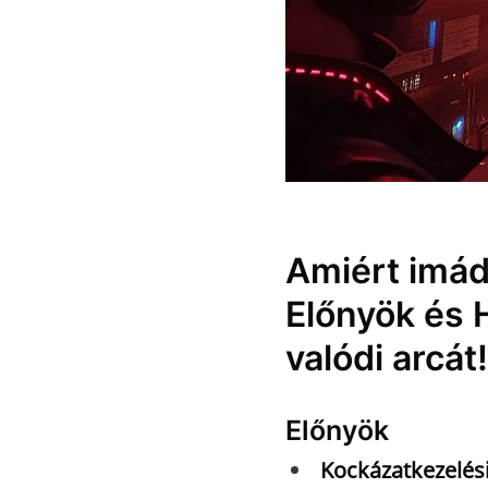
Amiért imád
Előnyök és 
valódi arcát!
Előnyök
Kockázatkezelés