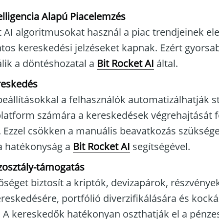
lligencia Alapú Piacelemzés
tt AI algoritmusokat használ a piac trendjeinek el
tos kereskedési jelzéseket kapnak. Ezért gyorsa
lik a döntéshozatal a
Bit Rocket AI
által.
reskedés
eállításokkal a felhasználók automatizálhatják st
 platform számára a kereskedések végrehajtását 
l. Ezzel csökken a manuális beavatkozás szükség
 a hatékonyság a
Bit Rocket AI
segítségével.
zosztály-támogatás
őséget biztosít a kriptók, devizapárok, részvénye
eskedésére, portfólió diverzifikálására és kock
. A kereskedők hatékonyan oszthatják el a pénz