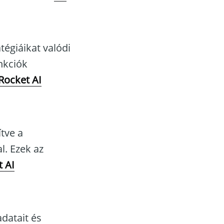
tégiáikat valódi
nkciók
 Rocket AI
ítve a
l. Ezek az
t AI
adatait és