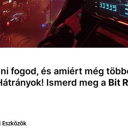
ni fogod, és amiért még többe
Hátrányok! Ismerd meg a
Bit 
i Eszközök