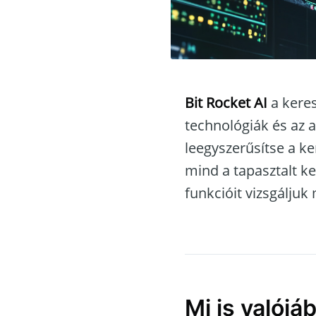
Bit Rocket AI
a keres
technológiák és az a
leegyszerűsítse a ke
mind a tapasztalt k
funkcióit vizsgáljuk
Mi is valójá