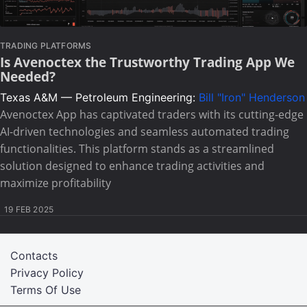
TRADING PLATFORMS
Is Avenoctex the Trustworthy Trading App We
Needed?
Texas A&M — Petroleum Engineering:
Bill "Iron" Henderson
Avenoctex App has captivated traders with its cutting-edge
AI-driven technologies and seamless automated trading
functionalities. This platform stands as a streamlined
solution designed to enhance trading activities and
maximize profitability
19 FEB 2025
Contacts
Privacy Policy
Terms Of Use