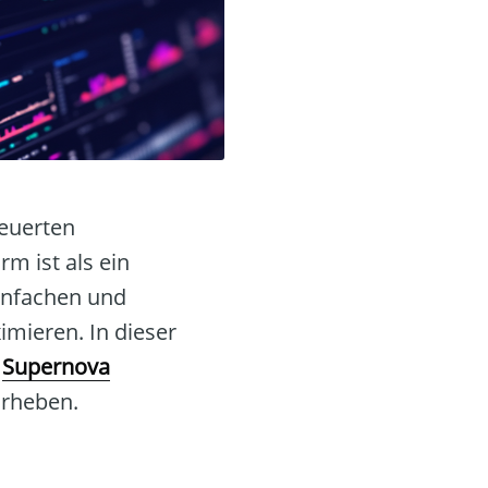
teuerten
m ist als ein
einfachen und
mieren. In dieser
n
Supernova
orheben.