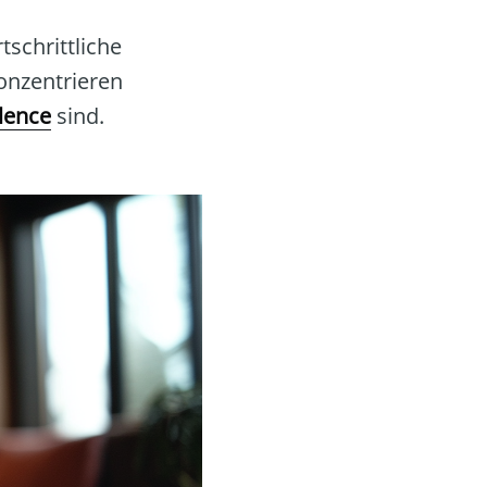
schrittliche
onzentrieren
lence
sind.