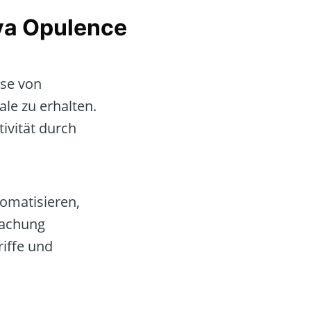
va Opulence
yse von
le zu erhalten.
ivität durch
tomatisieren,
wachung
riffe und