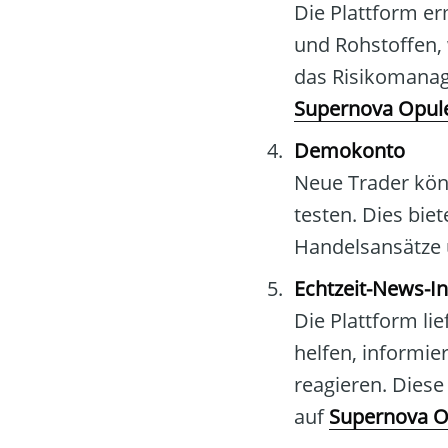
Die Plattform e
und Rohstoffen, 
das Risikomanage
Supernova Opul
Demokonto
Neue Trader könn
testen. Dies bi
Handelsansätze
Echtzeit-News-In
Die Plattform li
helfen, informie
reagieren. Diese
auf
Supernova O