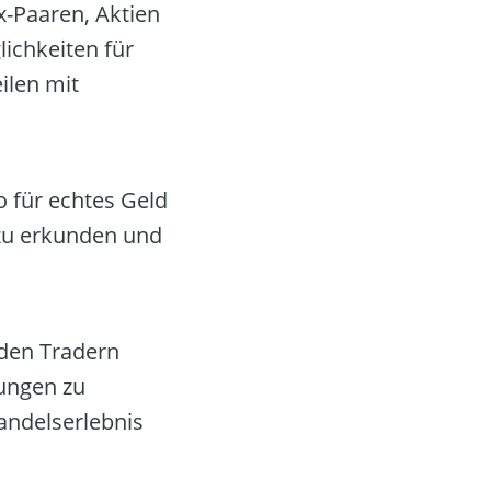
x-Paaren, Aktien
lichkeiten für
ilen mit
o für echtes Geld
zu erkunden und
 den Tradern
gungen zu
andelserlebnis