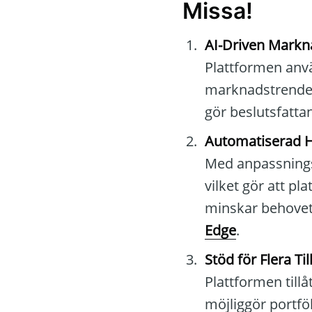
Missa!
AI-Driven Markn
Plattformen anvä
marknadstrender,
gör beslutsfatt
Automatiserad H
Med anpassningsb
vilket gör att p
minskar behovet
Edge
.
Stöd för Flera Ti
Plattformen tillå
möjliggör portfö