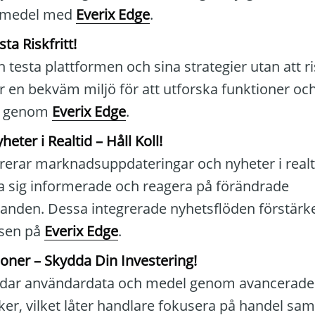
la medel med
Everix Edge
.
a Riskfritt!
testa plattformen och sina strategier utan att ri
r en bekväm miljö för att utforska funktioner oc
r genom
Everix Edge
.
eter i Realtid – Håll Koll!
rerar marknadsuppdateringar och nyheter i realtid
la sig informerade och reagera på förändrade
anden. Dessa integrerade nyhetsflöden förstärk
lsen på
Everix Edge
.
oner – Skydda Din Investering!
ddar användardata och medel genom avancerade
ker, vilket låter handlare fokusera på handel sa