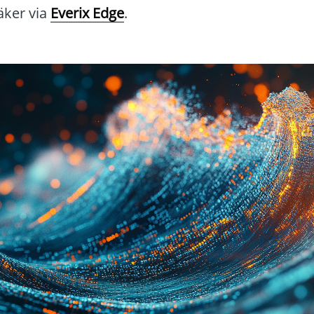
äker via
Everix Edge
.