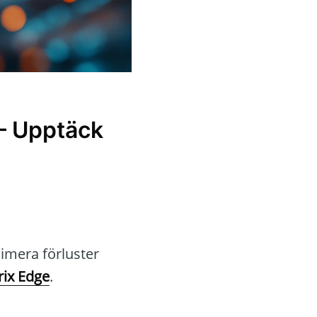
– Upptäck
nimera förluster
rix Edge
.