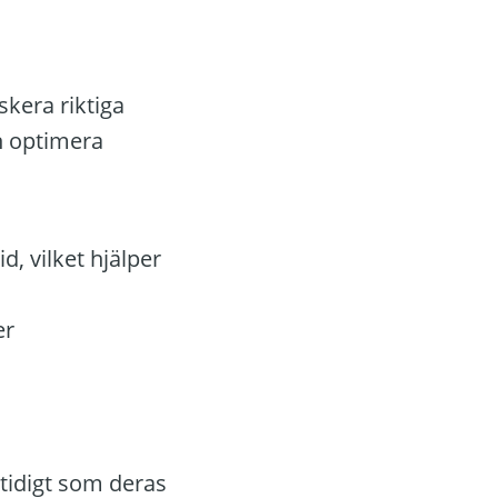
skera riktiga
h optimera
, vilket hjälper
er
mtidigt som deras