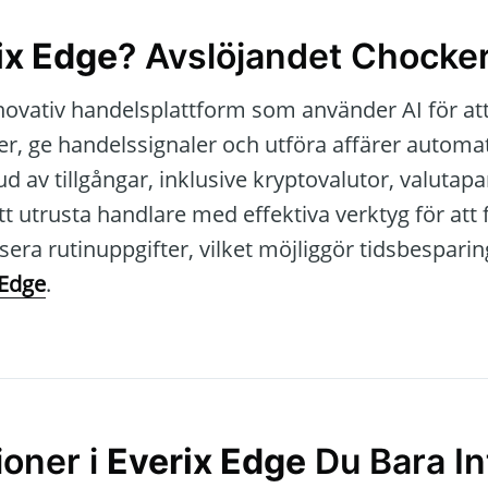
ix Edge
? Avslöjandet Chocker
novativ handelsplattform som använder AI för at
er, ge handelssignaler och utföra affärer automat
ud av tillgångar, inklusive kryptovalutor, valutapa
t utrusta handlare med effektiva verktyg för att 
era rutinuppgifter, vilket möjliggör tidsbespari
 Edge
.
oner i
Everix Edge
Du Bara In