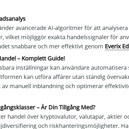
adsanalys
nder avancerade AI-algoritmer för att analysera
 vilket möjliggör exakta handelssignaler för an
andet snabbare och mer effektivt genom
Everix E
andel – Komplett Guide!
ara inställningar kan användare automatisera s
lattformen kan utföra affärer utan ständig övervak
 av manuell inblandning och optimerar effektiv
llgångsklasser – Är Din Tillgång Med?
ter handel över kryptovalutor, valutapar, aktier oc
ljdiversifiering och riskhanteringsmöjligheter. H