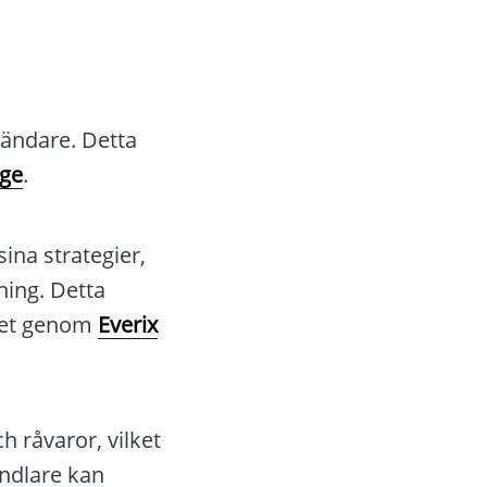
vändare. Detta
dge
.
ina strategier,
ning. Detta
itet genom
Everix
h råvaror, vilket
andlare kan