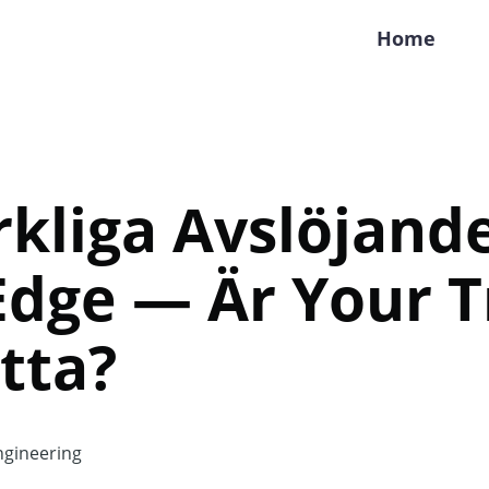
Home
kliga Avslöjand
Edge — Är Your T
tta?
gineering