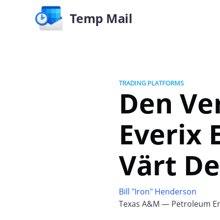
Temp Mail
TRADING PLATFORMS
Den Ver
Everix 
Värt De
Bill "Iron" Henderson
Texas A&M — Petroleum En