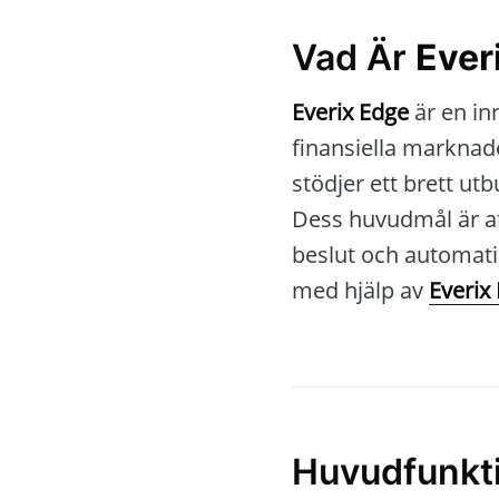
Vad Är
Ever
Everix Edge
är en in
finansiella marknad
stödjer ett brett utb
Dess huvudmål är at
beslut och automatis
med hjälp av
Everix
Huvudfunkti