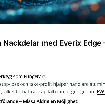
h Nackdelar med Everix Edge 
erktyg som Fungerar!
top-loss och take-profit hjälper handlare att mi
r, vilket förbättrar kapitalhanteringen genom
Eve
örande – Missa Aldrig en Möjlighet!