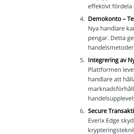
effektivt förde
Demokonto – Test
Nya handlare kan 
pengar. Detta ge
handelsmetode
Integrering av Nyh
Plattformen leve
handlare att hål
marknadsförhåll
handelsuppleve
Secure Transakti
Everix Edge sky
krypteringstekni