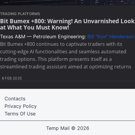
TRADING PLATFORMS
Bit Bumex +800: Warning! An Unvarnished Look
at What You Must Know!
Texas A&M — Petroleum Engineering:
Bill "Iron" Henderson
Bit Bumex +800 continues to captivate traders with its
cutting-edge AI functionalities and seamless automated
trading options. This platform presents itself as a
streamlined trading assistant aimed at optimizing returns
8 FEB 2025
Contacts
Privacy Policy
Terms Of Use
Temp Mail
© 2026