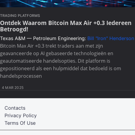
TRADING PLATFORMS
Ontdek Waarom Bitcoin Max Air +0.3 Iedereen
Betroogd!
Texas A&M — Petroleum Engineering:
Bill "Iron" Henderson
Bitcoin Max Air +0.3 trekt traders aan met zijn
geavanceerde op AI gebaseerde technologieën en
geautomatiseerde handelsopties. Dit platform is
gepositioneerd als een hulpmiddel dat bedoeld is om
handelsprocessen
4 MAR 2025
Contacts
Privacy Policy
Terms Of Use