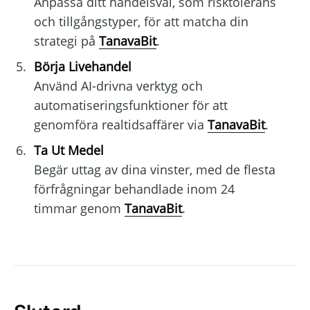
Anpassa ditt handelsval, som risktolerans
och tillgångstyper, för att matcha din
strategi på
TanavaBit
.
Börja Livehandel
Använd AI-drivna verktyg och
automatiseringsfunktioner för att
genomföra realtidsaffärer via
TanavaBit
.
Ta Ut Medel
Begär uttag av dina vinster, med de flesta
förfrågningar behandlade inom 24
timmar genom
TanavaBit
.