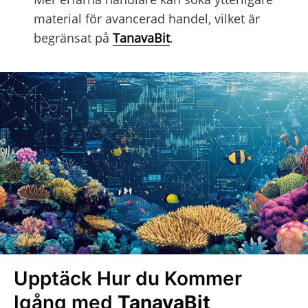
material för avancerad handel, vilket är
begränsat på
TanavaBit
.
Upptäck Hur du Kommer
Igång med
TanavaBit