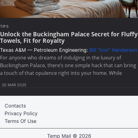
TIPS
Unlock the Buckingham Palace Secret for Fluffy
Towels, Fit for Royalty
Texas A&M — Petroleum Engineering:
Bill "Iron" Henderson
For anyone who dreams of indulging in the luxury of
Buckingham Palace, there’s one simple hack that can bring
a touch of that opulence right into your home. While
20 MAR 2025
Contacts
Privacy Policy
Terms Of Use
Temp Mail
© 2026