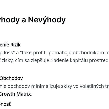
ýhody a Nevýhody
enie Rizík
op-loss" a "take-profit" pomáhajú obchodníkom m
ať zisky, čím sa zlepšuje riadenie kapitálu prostr
a Obchodov
ie obchodov minimalizuje sklzy vo volatilných t
Growth Matrix
.
pnosť