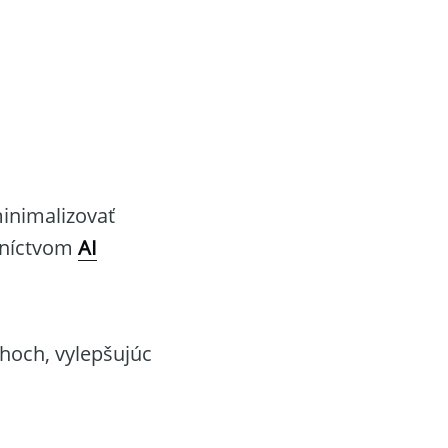
inimalizovať
edníctvom
AI
rhoch, vylepšujúc