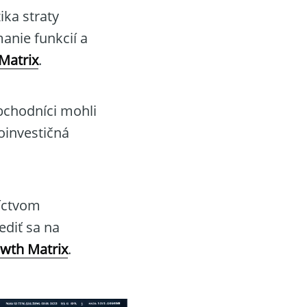
ika straty
anie funkcií a
Matrix
.
bchodníci mohli
oinvestičná
níctvom
ediť sa na
owth Matrix
.