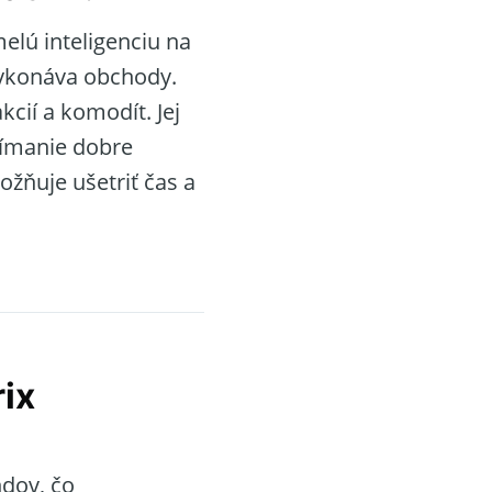
elú inteligenciu na
vykonáva obchody.
cií a komodít. Jej
jímanie dobre
žňuje ušetriť čas a
ix
ndov, čo