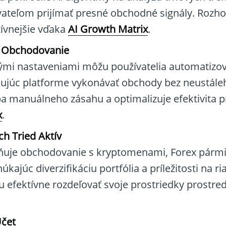
ateľom prijímať presné obchodné signály. Rozho
tívnejšie vďaka
AI Growth Matrix
.
 Obchodovanie
nými nastaveniami môžu používatelia automatizov
ňujúc platforme vykonávať obchody bez neustále
ba manuálneho zásahu a optimalizuje efektivita 
x
.
h Tried Aktív
uje obchodovanie s kryptomenami, Forex pármi,
ajúc diverzifikáciu portfólia a príležitosti na ria
 efektívne rozdeľovať svoje prostriedky prostr
čet