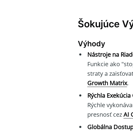
Šokujúce V
Výhody
Nástroje na Riad
Funkcie ako "st
straty a zaisťov
Growth Matrix
.
Rýchla Exekúci
Rýchle vykonávan
presnosť cez
AI 
Globálna Dostu