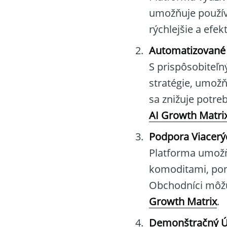
umožňuje použív
rýchlejšie a efek
Automatizované
S prispôsobiteľ
stratégie, umož
sa znižuje potre
AI Growth Matri
Podpora Viacerýc
Platforma umožň
komoditami, ponúk
Obchodníci môžu
Growth Matrix
.
Demonštračný Ú