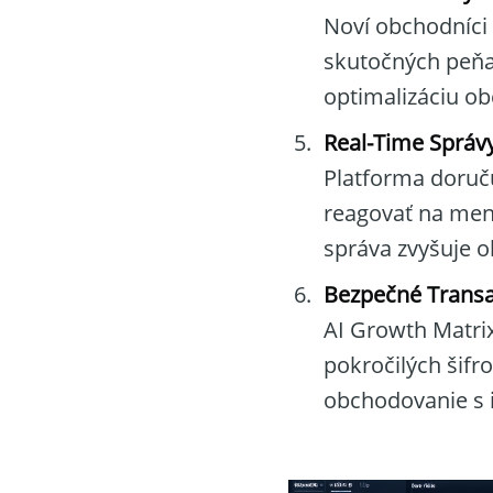
Noví obchodníci 
skutočných peňaz
optimalizáciu o
Real-Time Správ
Platforma doruču
reagovať na men
správa zvyšuje 
Bezpečné Transa
AI Growth Matrix
pokročilých šifr
obchodovanie s i