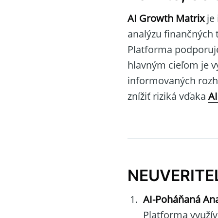
AI Growth Matrix
je
analýzu finančných
Platforma podporuje 
hlavným cieľom je v
informovaných rozho
znížiť riziká vďaka
AI
NEUVERITE
AI-Poháňaná Ana
Platforma využív