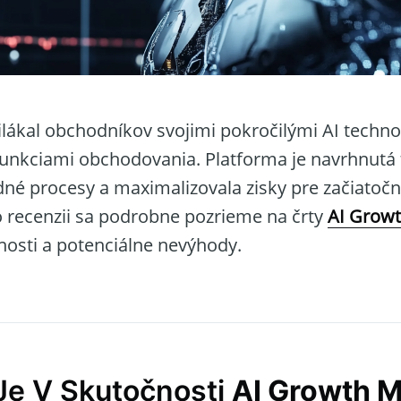
ilákal obchodníkov svojimi pokročilými AI techno
unkciami obchodovania. Platforma je navrhnutá 
né procesy a maximalizovala zisky pre začiatočn
o recenzii sa podrobne pozrieme na črty
AI Growt
nosti a potenciálne nevýhody.
 Je V Skutočnosti
AI Growth M