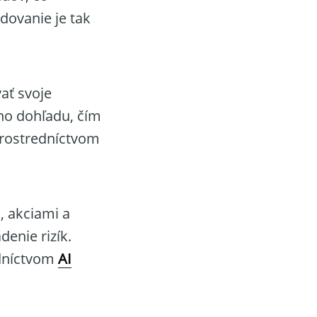
dovanie je tak
ať svoje
ho dohľadu, čím
prostredníctvom
 akciami a
denie rizík.
edníctvom
AI