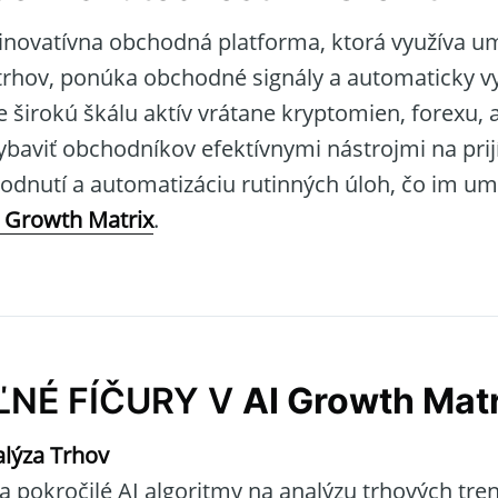
 inovatívna obchodná platforma, ktorá využíva um
 trhov, ponúka obchodné signály a automaticky 
širokú škálu aktív vrátane kryptomien, forexu, ak
ybaviť obchodníkov efektívnymi nástrojmi na pri
dnutí a automatizáciu rutinných úloh, čo im umo
 Growth Matrix
.
ĽNÉ FÍČURY V
AI Growth Matr
lýza Trhov
a pokročilé AI algoritmy na analýzu trhových tre